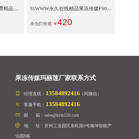
费精品果
91WWW永久在线精品果冻传媒FS018
接220...
420
杀虫灯价格:
￥
果冻传媒玛丽莲厂家联系方式
13584892416
经理直线：
（同微信）
13584892416
客服手机：
邮 箱：sales@kfsb120.com
地 址：苏州工业园区东旺路8号璨坤智能产
业园8栋