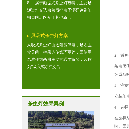
种，属于频振式杀虫灯范畴，主要是
通过灯光诱虫然后把虫子溺死达到杀
虫目的。区别于其他农...
风吸式杀虫灯方案
风吸式杀虫灯由太阳能供电，是农业
常见的一种果冻传媒玛丽莲，因使用
2、
风扇作为杀虫主要方式而得名，又称
杀虫照明
为“吸入式杀虫灯”。...
造成影响
3、
安装杀虫
杀虫灯效果案例
4、
在选择杀
响。