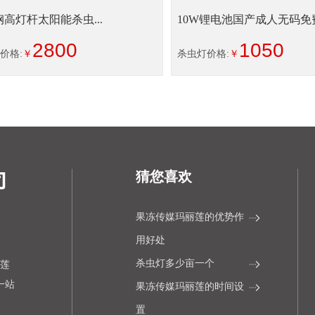
高灯杆太阳能杀虫...
10W锂电池国产成人无码免
冻传...
2800
1050
价格:
￥
杀虫灯价格:
￥
猜您喜欢
果冻传媒玛丽莲的优势作
用好处
杀虫灯多少亩一个
丽莲
的一站
果冻传媒玛丽莲的时间设
置