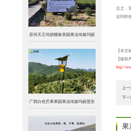
总之
达到的使用
苏州天王坞碧螺春茶园果冻传媒玛丽
莲安装案例
【本文
【版权声
http://
上一
下一
广西白色芒果果园果冻传媒玛丽莲安
装使用效果
果