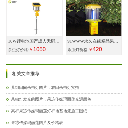
10W锂电池国产成人无码免
91WWW永久在线精品果冻
费精品果冻传...
1050
传媒FS018接220...
420
杀虫灯价格:
￥
杀虫灯价格:
￥
相关文章推荐
几组田间杀虫灯图片，农田杀虫灯实拍
杀虫灯发光的图片，果冻传媒玛丽莲光源颜色
高杆果冻传媒玛丽莲灯杆地基地笼施工图纸
果冻传媒玛丽莲图片及价格表