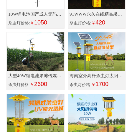
10W锂电池国产成人无码免
91WWW永久在线精品果冻
费精品果冻传太阳能充电
1050
传媒FS018接220V电压
420
杀虫灯价格:
￥
杀虫灯价格:
￥
大型40W锂电池果冻传媒玛
海南室外高杆杀虫灯太阳能
丽莲TDZ40
2600
供电环保
1700
杀虫灯价格:
￥
杀虫灯价格:
￥