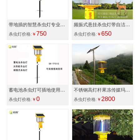
带地插的智慧杀虫灯专业农
频振式悬挂杀虫灯带自洁功
用杀虫灯
750
能
650
杀虫灯价格:
￥
杀虫灯价格:
￥
蓄电池杀虫灯可插地使用的
不锈钢高灯杆果冻传媒玛丽
农用杀虫灯
0
莲高3米
2800
杀虫灯价格:
￥
杀虫灯价格:
￥