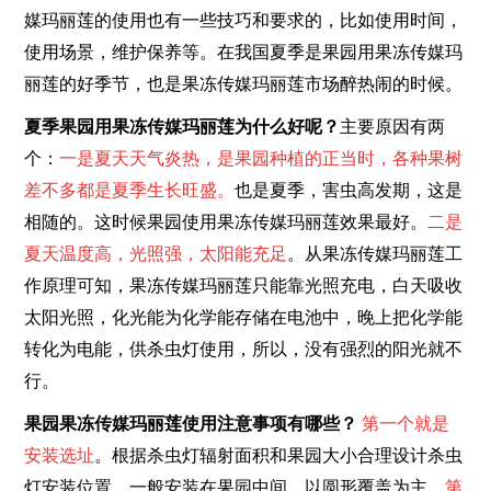
媒玛丽莲的使用也有一些技巧和要求的，比如使用时间，
使用场景，维护保养等。在我国夏季是果园用果冻传媒玛
丽莲的好季节，也是果冻传媒玛丽莲市场醉热闹的时候。
夏季果园用果冻传媒玛丽莲为什么好呢？
主要原因有两
个：
一是夏天天气炎热，是果园种植的正当时，各种果树
差不多都是夏季生长旺盛。
也是夏季，害虫高发期，这是
相随的。这时候果园使用果冻传媒玛丽莲效果最好。
二是
夏天温度高，光照强，太阳能充足
。从果冻传媒玛丽莲工
作原理可知，果冻传媒玛丽莲只能靠光照充电，白天吸收
太阳光照，化光能为化学能存储在电池中，晚上把化学能
转化为电能，供杀虫灯使用，所以，没有强烈的阳光就不
行。
果园果冻传媒玛丽莲使用注意事项有哪些？
第一个就是
安装选址
。根据杀虫灯辐射面积和果园大小合理设计杀虫
灯安装位置，一般安装在果园中间，以圆形覆盖为主。
第