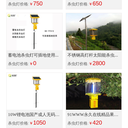
750
650
杀虫灯价格:
￥
杀虫灯价格:
￥
蓄电池杀虫灯可插地使用...
不锈钢高灯杆太阳能杀虫...
0
2800
杀虫灯价格:
￥
杀虫灯价格:
￥
10W锂电池国产成人无码免
91WWW永久在线精品果冻
费精品果冻传...
1050
传媒FS018接220...
420
杀虫灯价格:
￥
杀虫灯价格:
￥